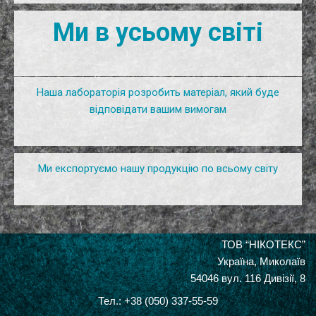
Ми в усьому світі
Наша
лабораторія
розробить
матеріал
,
який
буде
відповідати
вашим вимогам
Ми експортуємо
нашу
продукцію
по
всьому світу
ТОВ “НІКОТЕКС”
Україна, Миколаїв
54046 вул. 116 Дивізії, 8
Тел.: +38 (050) 337-55-59